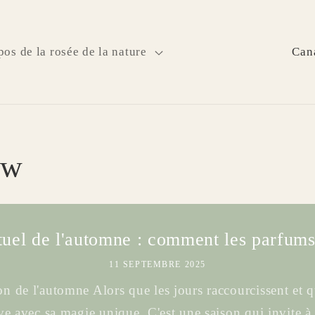
P
os de la rosée de la nature
a
y
s
/
ew
r
é
g
i
tuel de l'automne : comment les parfums
o
11 SEPTEMBRE 2025
n
 de l'automne Alors que les jours raccourcissent et que
ve avec sa magie unique. C'est une saison qui invite à 