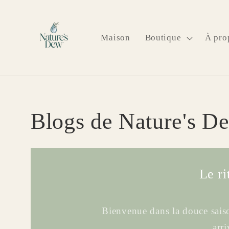
Ignorer et passer
au contenu
Maison
Boutique
À prop
Blogs de Nature's D
Le ri
Bienvenue dans la douce saison
arri