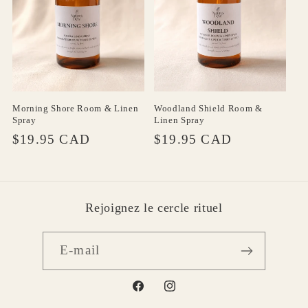
i
o
n
:
Morning Shore Room & Linen
Woodland Shield Room &
Spray
Linen Spray
Prix
Prix
$19.95 CAD
$19.95 CAD
habituel
habituel
Rejoignez le cercle rituel
E-mail
Facebook
Instagram