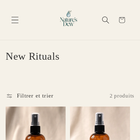
Ignorer et passer
au contenu
Panier
C
New Rituals
o
l
l
Filtrer et trier
2 produits
e
c
t