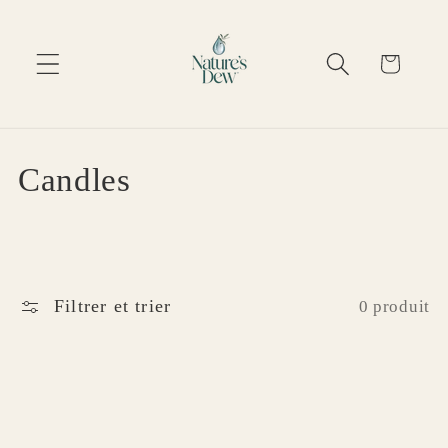
Ignorer et passer
au contenu
Panier
C
Candles
o
l
l
Filtrer et trier
0 produit
e
c
t