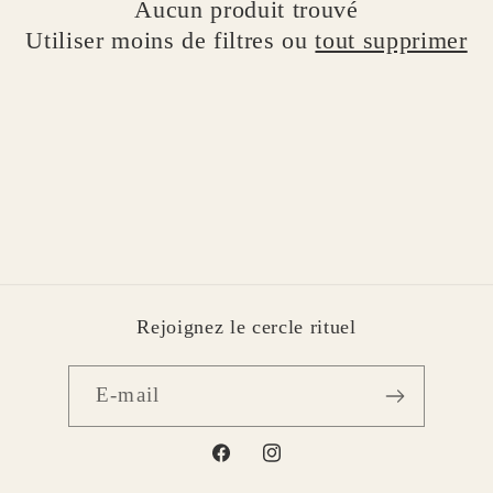
Aucun produit trouvé
i
Utiliser moins de filtres ou
tout supprimer
o
n
:
Rejoignez le cercle rituel
E-mail
Facebook
Instagram